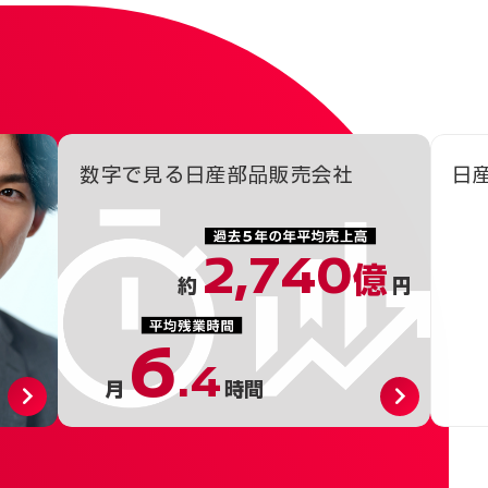
数字で見る
日産部品販売会社
日
2,740
億
約
円
6
.4
月
時間