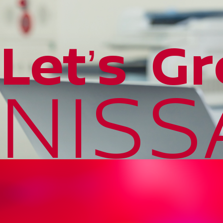
Letʼs G
NISS