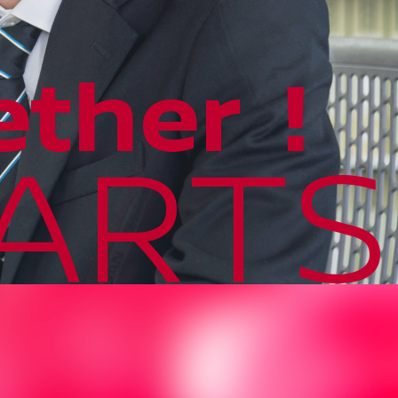
ther !
ARTS