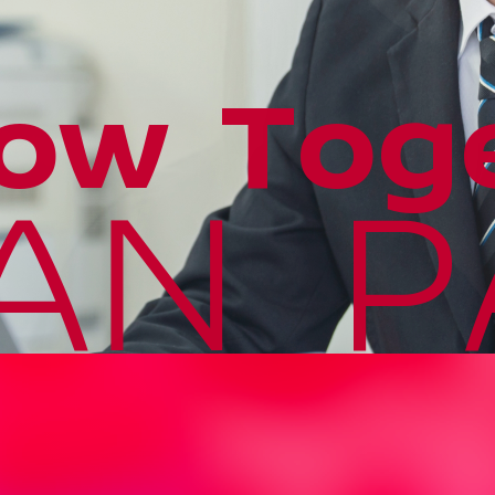
row Toge
AN P